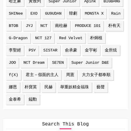
哈芝麻
黃致列
Super Junior
Apink
BIGBANG
SHINee
EXO
GU9UDAN
韓劇
MONSTA X
Rain
BTOB
JYJ
NCT
南柱赫
PRODUCE 101
朴有天
G-Dragon
NCT 127
Red Velvet
朴炯植
李聖經
PSY
SISTAR
俞承豪
金宇彬
金所炫
JOO
NCT Dream
SE7EN
Super Junior D&E
f(X)
君主－假面的主人
周憲
大力女子都奉順
娜恩
朴寶英
民赫
舉重妖精金福珠
藝聲
金泰希
鎰勳
Search This Blog