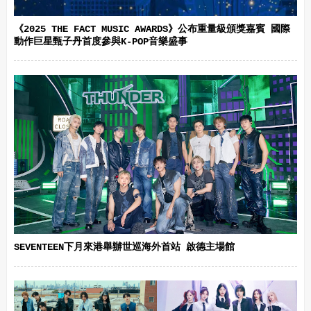
《2025 THE FACT MUSIC AWARDS》公布重量級頒獎嘉賓 國際
動作巨星甄子丹首度參與K-POP音樂盛事
SEVENTEEN下月來港舉辦世巡海外首站 啟德主場館