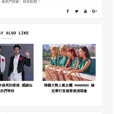
訊、最熱門韓劇、韓星動態！
AY ALSO LIKE
年後再到香港 感謝仙
韓國大勢人氣女團 MAMAMOO 確
后們等待
定舉行首個香港演唱會