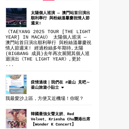
太陽個人巡演 — 澳門站首日演出
順利舉行 與粉絲溫馨慶祝情人節
週末!
《TAEYANG 2025 TOUR [THE LIGHT
YEAR] IN MACAU》 太陽個人巡演 —
澳門站首日演出順利舉行 與粉絲溫馨慶祝
情人節週末! 經過粉絲多年期待,太陽
(BIGBANG 成員)去年再次展開其個人巡
迴演出《THE LIGHT YEAR》,更於
...
疫情過後｜我們在 #釜山 見吧～
釜山旅遊小貼士 ❤
我最愛沙上區，方便又近機場！你呢？
韓國最強女聲太妍、Red
Velvet、Kriesha Chu襲港出席
【Wonder K Concert】