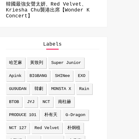
韓國最強女聲太妍、Red Velvet、
Kriesha Chu襲港出席【Wonder K
Concert】
Labels
哈芝麻
黃致列
Super Junior
Apink
BIGBANG
SHINee
EXO
GU9UDAN
韓劇
MONSTA X
Rain
BTOB
JYJ
NCT
南柱赫
PRODUCE 101
朴有天
G-Dragon
NCT 127
Red Velvet
朴炯植