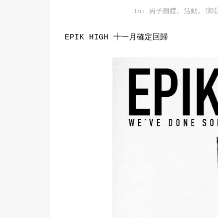
In:
男子團體
,
活動
,
演
EPIK HIGH 十一月確定回歸