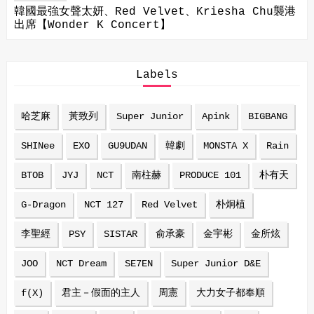
韓國最強女聲太妍、Red Velvet、Kriesha Chu襲港
出席【Wonder K Concert】
Labels
哈芝麻
黃致列
Super Junior
Apink
BIGBANG
SHINee
EXO
GU9UDAN
韓劇
MONSTA X
Rain
BTOB
JYJ
NCT
南柱赫
PRODUCE 101
朴有天
G-Dragon
NCT 127
Red Velvet
朴炯植
李聖經
PSY
SISTAR
俞承豪
金宇彬
金所炫
JOO
NCT Dream
SE7EN
Super Junior D&E
f(X)
君主－假面的主人
周憲
大力女子都奉順