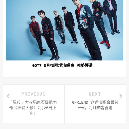
GOT7 8月攜兩場演唱會 強勢襲港
PREVIOUS
NEXT
「屍殺」大叔馬東石爆肌力
GFRIEND 巡迴演唱會最後
作《神臂大叔》7月26日上
一站 九月降臨香港
映！