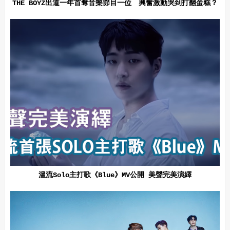
THE BOYZ出道一年首奪音樂節目一位 興奮激動哭到打翻蛋糕？
溫流Solo主打歌《Blue》MV公開 美聲完美演繹