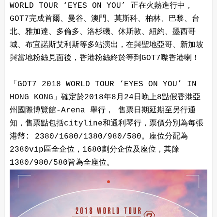
WORLD TOUR ‘EYES ON YOU’ 正在火熱進行中，
GOT7完成首爾、曼谷、澳門、莫斯科、柏林、巴黎、台
北、雅加達、多倫多、洛杉磯、休斯敦、紐約、墨西哥
城、布宜諾斯艾利斯等多站演出，在與聖地亞哥、新加坡
與當地粉絲見面後，香港粉絲終於等到GOT7嚟香港喇！
「GOT7 2018 WORLD TOUR ‘EYES ON YOU’ IN
HONG KONG」確定於2018年8月24日晚上8點假香港亞
州國際博覽館-Arena 舉行， 售票日期延期至另行通
知，售票點包括cityline和通利琴行，票價分別為每張
港幣: 2380/1680/1380/980/580。座位分配為
2380vip區全企位，1680劃分企位及座位，其餘
1380/980/580皆為全座位。