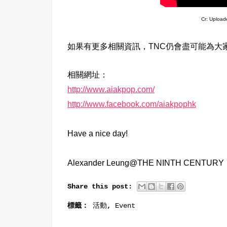
Cr: Uploa
如果有更多相關資訊，TNC仍會盡可能為大
相關網址：
http://www.aiakpop.com/
http://www.facebook.com/aiakpophk
Have a nice day!
Alexander Leung@THE NINTH CENTURY
Share this post:
標籤：
活動
,
Event