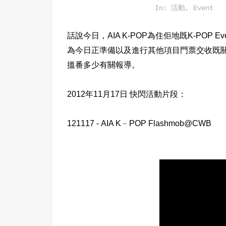
In:
活動
,
Event
話說今日，AIA K-POP為住
佢地既K-POP Ev
為今日正準備以及進行其他項目門票交收既
搵番多少有關報導。
2012年11月17日 快閃活動片段：
121117 - AIA K﹣POP Flashmob@CWB