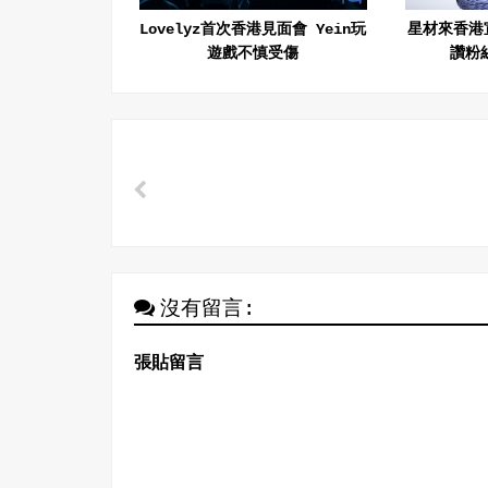
Lovelyz首次香港見面會 Yein玩
星材來香港
遊戲不慎受傷
讚粉
沒有留言:
張貼留言