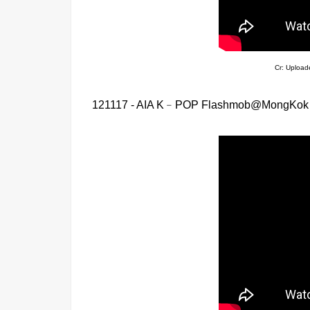
Cr: Uploa
121117 - AIA K﹣POP Flashmob@MongKok