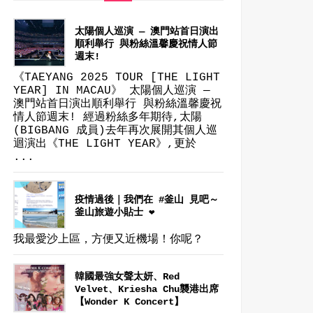
太陽個人巡演 — 澳門站首日演出
順利舉行 與粉絲溫馨慶祝情人節
週末!
《TAEYANG 2025 TOUR [THE LIGHT
YEAR] IN MACAU》 太陽個人巡演 —
澳門站首日演出順利舉行 與粉絲溫馨慶祝
情人節週末! 經過粉絲多年期待,太陽
(BIGBANG 成員)去年再次展開其個人巡
迴演出《THE LIGHT YEAR》,更於
...
疫情過後｜我們在 #釜山 見吧～
釜山旅遊小貼士 ❤
我最愛沙上區，方便又近機場！你呢？
韓國最強女聲太妍、Red
Velvet、Kriesha Chu襲港出席
【Wonder K Concert】