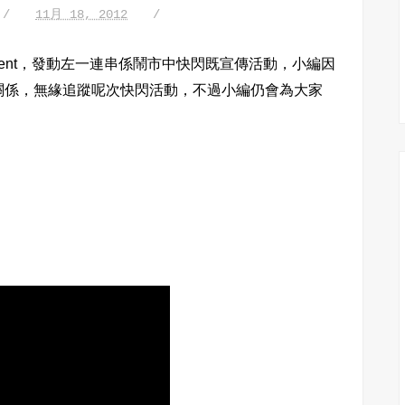
11月 18, 2012
ent，
發動左一連串係鬧市中快閃既宣傳活動，小編因
關係，無緣追蹤呢次快閃活動，不過小編仍會為大家