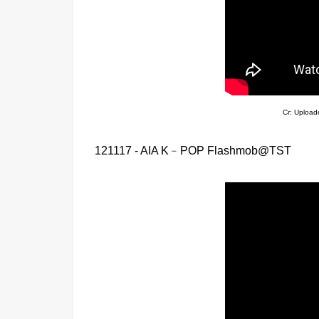
Cr: Uploa
121117 - AIA K﹣POP Flashmob@TST