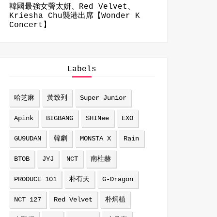
韓國最強女聲太妍、Red Velvet、
Kriesha Chu襲港出席【Wonder K
Concert】
Labels
哈芝麻
黃致列
Super Junior
Apink
BIGBANG
SHINee
EXO
GU9UDAN
韓劇
MONSTA X
Rain
BTOB
JYJ
NCT
南柱赫
PRODUCE 101
朴有天
G-Dragon
NCT 127
Red Velvet
朴炯植