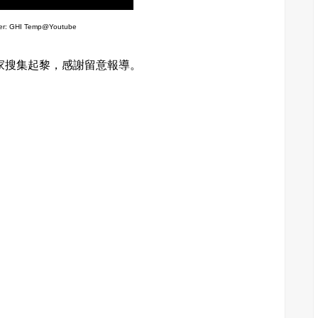
der: GHI Temp@Youtube
家搜集起黎，感謝留意報
導。