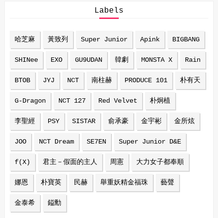
Labels
哈芝麻
黃致列
Super Junior
Apink
BIGBANG
SHINee
EXO
GU9UDAN
韓劇
MONSTA X
Rain
BTOB
JYJ
NCT
南柱赫
PRODUCE 101
朴有天
G-Dragon
NCT 127
Red Velvet
朴炯植
李聖經
PSY
SISTAR
俞承豪
金宇彬
金所炫
JOO
NCT Dream
SE7EN
Super Junior D&E
f(X)
君主－假面的主人
周憲
大力女子都奉順
娜恩
朴寶英
民赫
舉重妖精金福珠
藝聲
金泰希
鎰勳