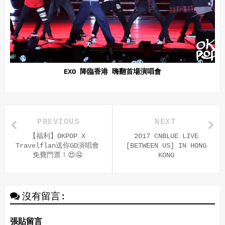
EXO 降臨香港 嗨翻首場演唱會
PREVIOUS
NEXT
【福利】OKPOP X
2017 CNBLUE LIVE
Travelflan送你GD演唱會
[BETWEEN US] IN HONG
免費門票！😍🤤
KONG
沒有留言:
張貼留言