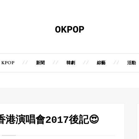
OKPOP
KPOP
新聞
韓劇
綜藝
活動
E香港演唱會2017後記😍