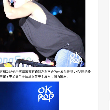
容和及結他手李宗泫都有跑到左右兩邊的伸展台表演，坐A區的粉
拍照呢！至於鼓手姜敏赫則留守主舞台，傾力演出。