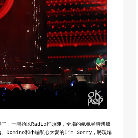
了，一開始以Radio打頭陣，全場的氣氛頓時沸騰
g、Domino和小編私心大愛的I’m Sorry，將現場