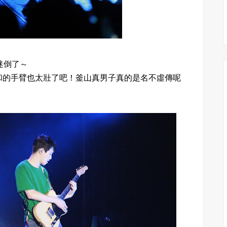
迷倒了～
和的手臂也太壯了吧！釜山真男子真的是名不虛傳呢