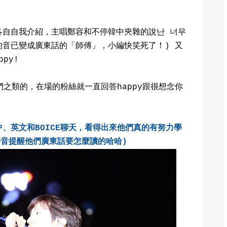
各自自我介紹，主唱鄭容和不停韓中夾雜的說난 너무
 fu的音已變成廣東話的「師傅」，小編快笑死了！) 又
ppy!
們之類的，在場的粉絲就一直回答happy跟很想念你
、英文和BOICE聊天，看得出來他們真的有努力學
拼音提醒他們廣東話要怎麼讀的哈哈)