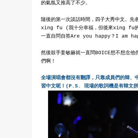
的氣氛又推高了不少。
隨後的第一次談話時間，四子大秀中文。先
xing fu (我十分幸福，但後來xing
一直自問自答Are you happy？I am ha
然後鼓手姜敏赫就一直問BOICE想不想念他
們啊！
全場演唱會都沒有翻譯，只靠成員們的韓、中
習中文呢！(P.S. 現場的歌詞機是有韓文