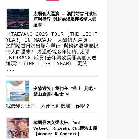
太陽個人巡演 — 澳門站首日演出
順利舉行 與粉絲溫馨慶祝情人節
週末!
《TAEYANG 2025 TOUR [THE LIGHT
YEAR] IN MACAU》 太陽個人巡演 —
澳門站首日演出順利舉行 與粉絲溫馨慶祝
情人節週末! 經過粉絲多年期待,太陽
(BIGBANG 成員)去年再次展開其個人巡
迴演出《THE LIGHT YEAR》,更於
...
疫情過後｜我們在 #釜山 見吧～
釜山旅遊小貼士 ❤
我最愛沙上區，方便又近機場！你呢？
韓國最強女聲太妍、Red
Velvet、Kriesha Chu襲港出席
【Wonder K Concert】