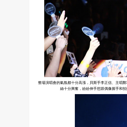
整場演唱會的氣氛都十分高漲，貝斯手李正信、主唱鄭
絲十分興奮，紛紛伸手想跟偶像握手和