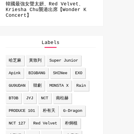
韓國最強女聲太妍、Red Velvet、
Kriesha Chu襲港出席【Wonder K
Concert】
Labels
哈芝麻
黃致列
Super Junior
Apink
BIGBANG
SHINee
EXO
GU9UDAN
韓劇
MONSTA X
Rain
BTOB
JYJ
NCT
南柱赫
PRODUCE 101
朴有天
G-Dragon
NCT 127
Red Velvet
朴炯植