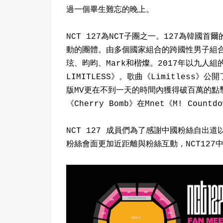
過一個畢生難忘的晚上。
NCT 127為NCT子團之一。127為韓
動的團體。由多個國家組合的跨國性男子組合
玹、昀昀、Mark和楷燦。2017年以九人組
LIMITLESS》。歌曲《Limitless》公開了
版MV更在不到一天的時間內獲得破百萬的點
《Cherry Bomb》在Mnet《M! Coun
NCT 127 成員們為了感謝中國粉絲自出道
粉絲會面更加近距離與粉絲互動，NCT127