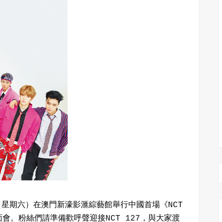
日（星期六）在澳門新濠影滙綜藝館舉行中國首場《NCT
粉絲見面會。粉絲們請準備歡呼聲迎接NCT 127，與大家渡