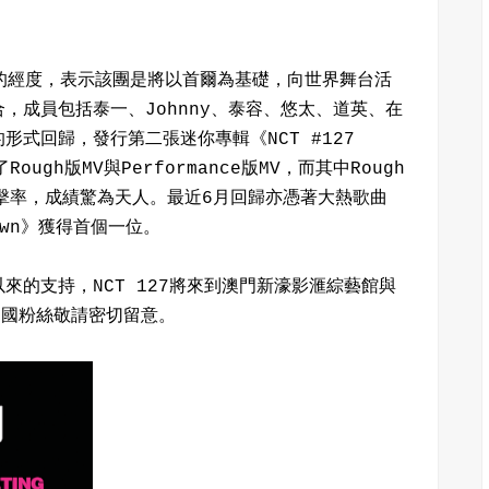
國首爾的經度，表示該團是將以首爾為基礎，向世界舞台活
，成員包括泰一、Johnny、泰容、悠太、道英、在
的形式回歸，發行第二張迷你專輯《NCT #127
Rough版MV與Performance版MV，而其中Rough
擊率，成績驚為天人。最近6月回歸亦憑著大熱歌曲
tdown》獲得首個一位。
以來的支持，NCT 127將來到澳門新濠影滙綜藝館與
中國粉絲敬請密切留意。