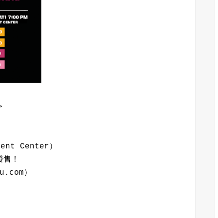
>
nt Center）
發售！
u.com）