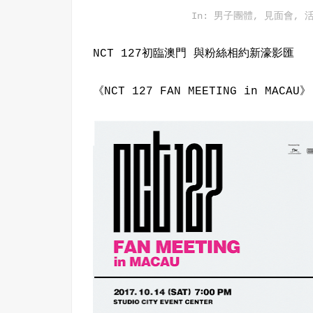
In:
男子團體
,
見面會
,
NCT 127初臨澳門 與粉絲相約新濠影匯
《NCT 127 FAN MEETING in MACAU》