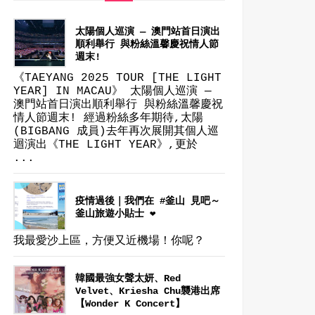
太陽個人巡演 — 澳門站首日演出
順利舉行 與粉絲溫馨慶祝情人節
週末!
《TAEYANG 2025 TOUR [THE LIGHT
YEAR] IN MACAU》 太陽個人巡演 —
澳門站首日演出順利舉行 與粉絲溫馨慶祝
情人節週末! 經過粉絲多年期待,太陽
(BIGBANG 成員)去年再次展開其個人巡
迴演出《THE LIGHT YEAR》,更於
...
疫情過後｜我們在 #釜山 見吧～
釜山旅遊小貼士 ❤
我最愛沙上區，方便又近機場！你呢？
韓國最強女聲太妍、Red
Velvet、Kriesha Chu襲港出席
【Wonder K Concert】