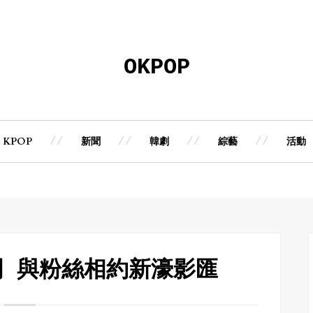
OKPOP
KPOP
新聞
韓劇
綜藝
活動
澳門 與粉絲相約新濠影匯