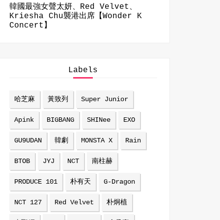
韓國最強女聲太妍、Red Velvet、
Kriesha Chu襲港出席【Wonder K
Concert】
Labels
哈芝麻
黃致列
Super Junior
Apink
BIGBANG
SHINee
EXO
GU9UDAN
韓劇
MONSTA X
Rain
BTOB
JYJ
NCT
南柱赫
PRODUCE 101
朴有天
G-Dragon
NCT 127
Red Velvet
朴炯植