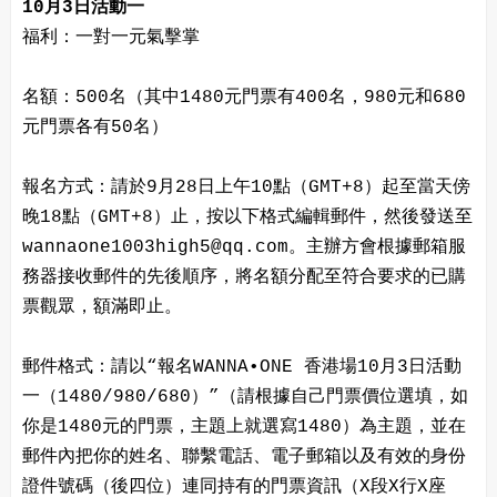
10月3日活動一
福利：一對一元氣擊掌
名額：500名（其中1480元門票有400名，980元和680
元門票各有50名）
報名方式：請於9月28日上午10點（GMT+8）起至當天傍
晚18點（GMT+8）止，按以下格式編輯郵件，然後發送至
wannaone1003high5@qq.com。主辦方會根據郵箱服
務器接收郵件的先後順序，將名額分配至符合要求的已購
票觀眾，額滿即止。
郵件格式：請以“報名WANNA•ONE 香港場10月3日活動
一（1480/980/680）”（請根據自己門票價位選填，如
你是1480元的門票，主題上就選寫1480）為主題，並在
郵件內把你的姓名、聯繫電話、電子郵箱以及有效的身份
證件號碼（後四位）連同持有的門票資訊（X段X行X座