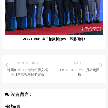
WANNA ONE 今日拍攝新曲MV!!即將回歸!
PREVIOUS
NEXT
韓國HIP-HOP大統領張文福
EPIK HIGH 十一月確定回
十月來港與粉絲們聚會
歸
沒有留言:
張貼留言