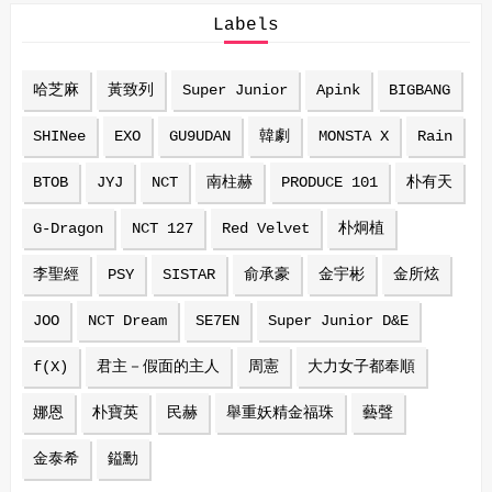
Labels
哈芝麻
黃致列
Super Junior
Apink
BIGBANG
SHINee
EXO
GU9UDAN
韓劇
MONSTA X
Rain
BTOB
JYJ
NCT
南柱赫
PRODUCE 101
朴有天
G-Dragon
NCT 127
Red Velvet
朴炯植
李聖經
PSY
SISTAR
俞承豪
金宇彬
金所炫
JOO
NCT Dream
SE7EN
Super Junior D&E
f(X)
君主－假面的主人
周憲
大力女子都奉順
娜恩
朴寶英
民赫
舉重妖精金福珠
藝聲
金泰希
鎰勳