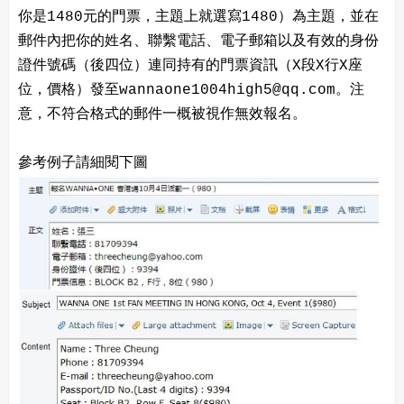
你是1480元的門票，主題上就選寫1480）為主題，並在
郵件內把你的姓名、聯繫電話、電子郵箱以及有效的身份
證件號碼（後四位）連同持有的門票資訊（X段X行X座
位，價格）發至wannaone1004high5@qq.com。注
意，不符合格式的郵件一概被視作無效報名。
參考例子請細閱下圖