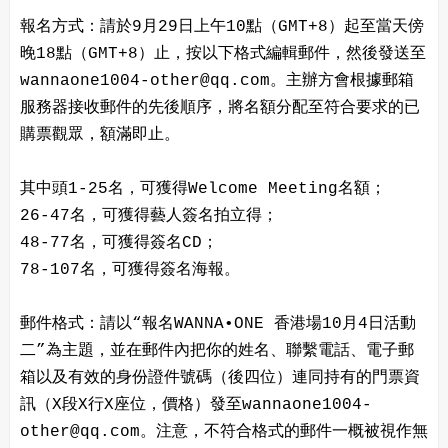
報名方式：請於9月29日上午10點（GMT+8）起至當天傍
晚18點（GMT+8）止，按以下格式編輯郵件，然後發送至
wannaone1004-other@qq.com。主辦方會根據郵箱
服務器接收郵件的先後順序，將名額分配至符合要求的已
購票觀眾，額滿即止。
其中頭1-25名，可獲得Welcome Meeting名額；
26-47名，可獲得藝人簽名拍立得；
48-77名，可獲得簽名CD；
78-107名，可獲得簽名海報。
郵件格式：請以“報名WANNA•ONE 香港場10月4日活動
二”為主題，並在郵件內把你的姓名、聯繫電話、電子郵
箱以及有效的身份證件號碼（後四位）連同持有的門票資
訊（X段X行X座位，價格）發至wannaone1004-
other@qq.com。注意，不符合格式的郵件一概被視作無