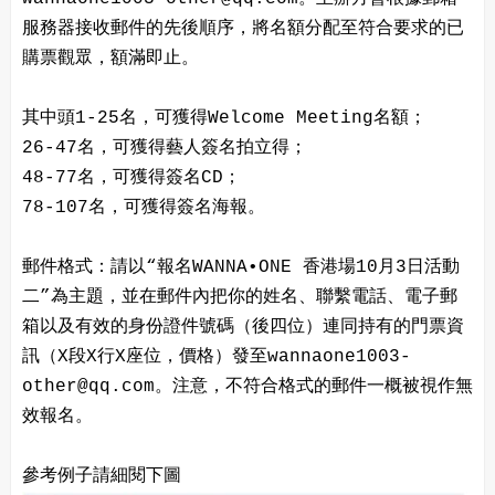
服務器接收郵件的先後順序，將名額分配至符合要求的已
購票觀眾，額滿即止。
其中頭1-25名，可獲得Welcome Meeting名額；
26-47名，可獲得藝人簽名拍立得；
48-77名，可獲得簽名CD；
78-107名，可獲得簽名海報。
郵件格式：請以“報名WANNA•ONE 香港場10月3日活動
二”為主題，並在郵件內把你的姓名、聯繫電話、電子郵
箱以及有效的身份證件號碼（後四位）連同持有的門票資
訊（X段X行X座位，價格）發至wannaone1003-
other@qq.com。注意，不符合格式的郵件一概被視作無
效報名。
參考例子請細閱下圖