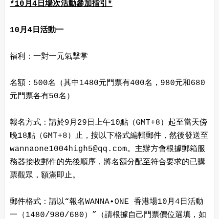
*10月4日場次活動參加指引*
10月4日活動一
福利：一對一元氣擊掌
名額：500名（其中1480元門票有400名，980元和680
元門票各有50名）
報名方式：請於9月29日上午10點（GMT+8）起至當天傍
晚18點（GMT+8）止，按以下格式編輯郵件，然後發送至
wannaone1004high5@qq.com。主辦方會根據郵箱服
務器接收郵件的先後順序，將名額分配至符合要求的已購
票觀眾，額滿即止。
郵件格式：請以“報名WANNA•ONE 香港場10月4日活動
一（1480/980/680）”（請根據自己門票價位選填，如