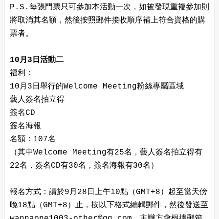
P.S.每張門票只可參加本活動一次，如被發現重複參加則
將取消其名額，然後按照郵件接收順序補上符合資格的購
票者。
10月3日活動二
福利：
10月3日舉行的Welcome Meeting粉絲專屬區域
藝人簽名拍立得
簽名CD
簽名海報
名額：107名
（其中Welcome Meeting有25名，藝人簽名拍立得有
22名，簽名CD有30名，簽名海報有30名）
報名方式：請於9月28日上午10點（GMT+8）起至當天傍
晚18點（GMT+8）止，按以下格式編輯郵件，然後發送至
wannaone1003-other@qq.com。主辦方會根據郵箱