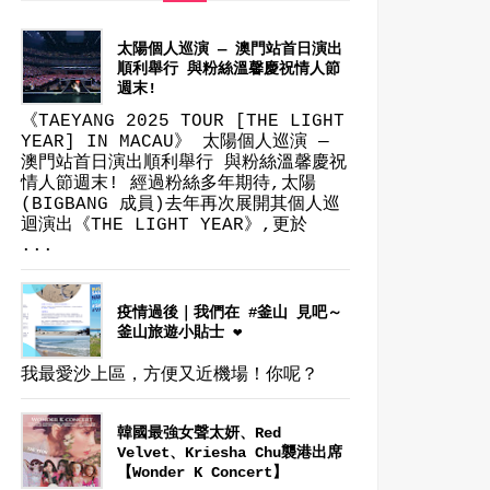
太陽個人巡演 — 澳門站首日演出
順利舉行 與粉絲溫馨慶祝情人節
週末!
《TAEYANG 2025 TOUR [THE LIGHT
YEAR] IN MACAU》 太陽個人巡演 —
澳門站首日演出順利舉行 與粉絲溫馨慶祝
情人節週末! 經過粉絲多年期待,太陽
(BIGBANG 成員)去年再次展開其個人巡
迴演出《THE LIGHT YEAR》,更於
...
疫情過後｜我們在 #釜山 見吧～
釜山旅遊小貼士 ❤
我最愛沙上區，方便又近機場！你呢？
韓國最強女聲太妍、Red
Velvet、Kriesha Chu襲港出席
【Wonder K Concert】