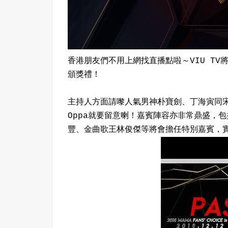
香港朋友們不用上網找直播點啦～VIU TV將
頒獎禮！
主持人方面請嚟人氣男神朴寶劍、丁海寅同
Oppa就要留意喇！嘉賓陣容亦非常鼎盛，包括
豐、金曲歌王林俊傑等將會擔任特別嘉賓，