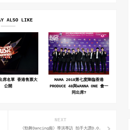
AY ALSO LIKE
輪出席名單 香港售票大
MAMA 2018第七度降臨香港
公開
PRODUCE 48與WANNA ONE 會一
同出席?
NEXT
《勁舞Dancing癲》導演專訪 拍手大讚D.O.