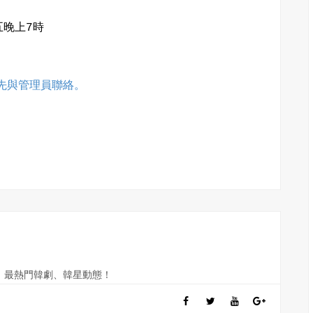
晚上7時
章，請先與管理員聯絡。
訊、最熱門韓劇、韓星動態！