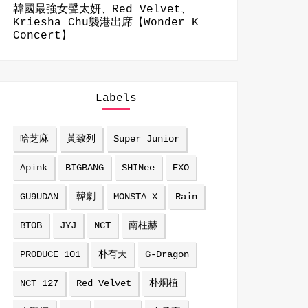
韓國最強女聲太妍、Red Velvet、
Kriesha Chu襲港出席【Wonder K
Concert】
Labels
哈芝麻
黃致列
Super Junior
Apink
BIGBANG
SHINee
EXO
GU9UDAN
韓劇
MONSTA X
Rain
BTOB
JYJ
NCT
南柱赫
PRODUCE 101
朴有天
G-Dragon
NCT 127
Red Velvet
朴炯植