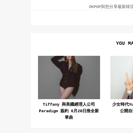
OKPOP與您分享最新
YOU M
Tiffany 與美國經理人公司
少女時代Yu
Paradigm 簽約 6月28日推全新
公開自
單曲