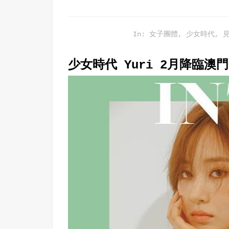
In:
女子團體
,
少女時代
,
少女時代 Yuri 2月降臨