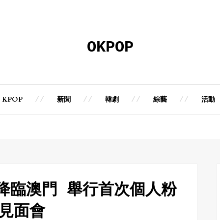
OKPOP
KPOP
新聞
韓劇
綜藝
活動
2月降臨澳門 舉行首次個人粉
見面會