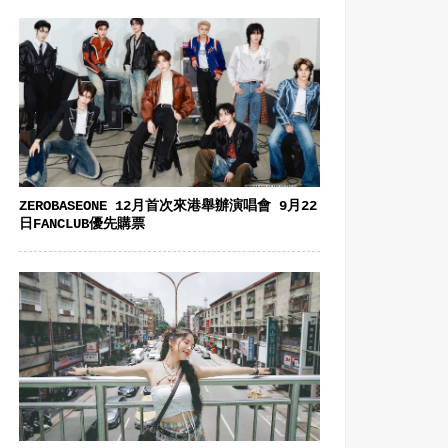
ZEROBASEONE 12月首次來港舉辦演唱會 9月22
日FANCLUB優先購票