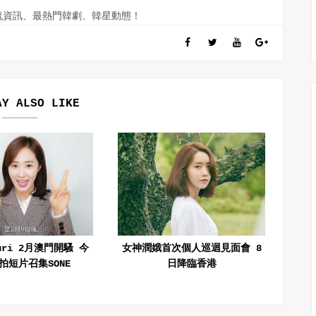
韓流資訊、最熱門韓劇、韓星動態！
AY ALSO LIKE
ri 2月澳門開騷 今
女神潤娥首次個人巡迴見面會 8
拍短片召集SONE
日降臨香港