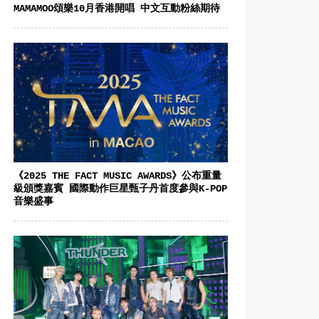
MAMAMOO頌樂10月香港開唱 中文互動粉絲期待
《2025 THE FACT MUSIC AWARDS》公布重量
級頒獎嘉賓 國際動作巨星甄子丹首度參與K-POP
音樂盛事