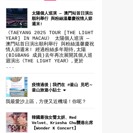
太陽個人巡演 — 澳門站首日演出
順利舉行 與粉絲溫馨慶祝情人節
週末!
《TAEYANG 2025 TOUR [THE LIGHT
YEAR] IN MACAU》 太陽個人巡演 —
澳門站首日演出順利舉行 與粉絲溫馨慶祝
情人節週末! 經過粉絲多年期待,太陽
(BIGBANG 成員)去年再次展開其個人巡
迴演出《THE LIGHT YEAR》,更於
...
疫情過後｜我們在 #釜山 見吧～
釜山旅遊小貼士 ❤
我最愛沙上區，方便又近機場！你呢？
韓國最強女聲太妍、Red
Velvet、Kriesha Chu襲港出席
【Wonder K Concert】