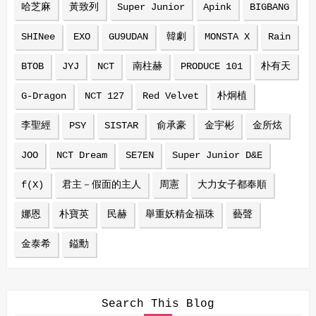
哈芝麻
黃致列
Super Junior
Apink
BIGBANG
SHINee
EXO
GU9UDAN
韓劇
MONSTA X
Rain
BTOB
JYJ
NCT
南柱赫
PRODUCE 101
朴有天
G-Dragon
NCT 127
Red Velvet
朴炯植
李聖經
PSY
SISTAR
俞承豪
金宇彬
金所炫
JOO
NCT Dream
SE7EN
Super Junior D&E
f(X)
君主－假面的主人
周憲
大力女子都奉順
娜恩
朴寶英
民赫
舉重妖精金福珠
藝聲
金泰希
鎰勳
Search This Blog