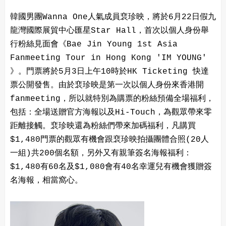
韓國男團Wanna One人氣成員裵珍映，將於6月22日假九
龍灣國際展貿中心匯星Star Hall，首次以個人身份舉
行粉絲見面會《Bae Jin Young 1st Asia
Fanmeeting Tour in Hong Kong 'IM YOUNG'
》。門票將於5月3日上午10時於HK Ticketing 快達
票公開發售。由於裵珍映是第一次以個人身份來香港開
fanmeeting，所以就特別為購票的粉絲預備全場福利，
包括：全場送贈官方海報以及Hi-Touch，為觀眾帶來零
距離接觸。裵珍映還為粉絲們帶來加碼福利，凡購買
$1,480門票的觀眾有機會跟裵珍映拍攝團體合照(20人
一組)共200個名額，另外又有親筆簽名海報福利：
$1,480有60名及$1,080會有40名幸運兒有機會獲贈簽
名海報，相當窩心。