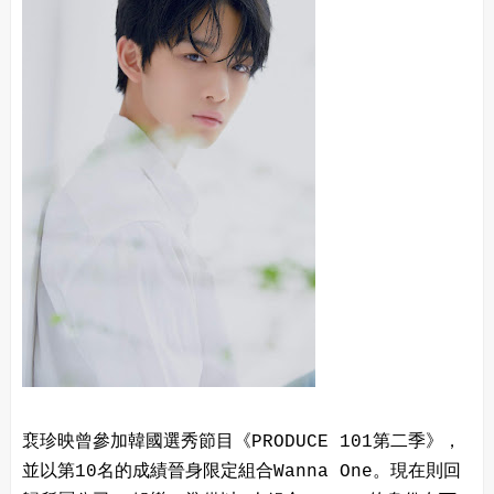
裵珍映曾參加韓國選秀節目《PRODUCE 101第二季》，
並以第10名的成績晉身限定組合Wanna One。現在則回