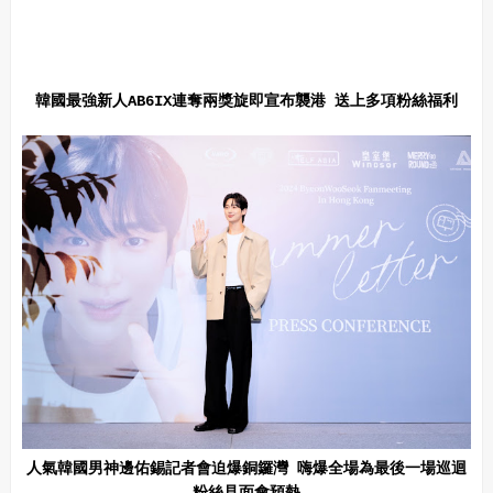
韓國最強新人AB6IX連奪兩獎旋即宣布襲港 送上多項粉絲福利
人氣韓國男神邊佑錫記者會迫爆銅鑼灣 嗨爆全場為最後一場巡迴