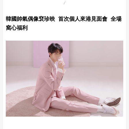
韓國帥氣偶像裵珍映 首次個人來港見面會 全場
窩心福利