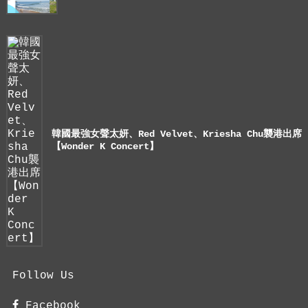
韓國最強女聲太妍、Red Velvet、Kriesha Chu襲港出席
【Wonder K Concert】
Follow Us
Facebook