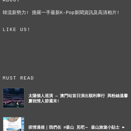
ABOUT
韓流新勢力! 搜羅一手最新K-Pop新聞資訊及高清相片!
LIKE US!
MUST READ
太陽個人巡演 — 澳門站首日演出順利舉行 與粉絲溫馨
慶祝情人節週末!
疫情過後｜我們在 #釜山 見吧～ 釜山旅遊小貼士 ❤