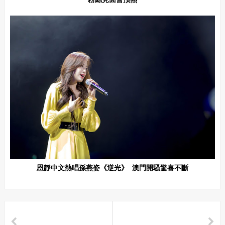
粉絲見面會預熱
恩靜中文熱唱孫燕姿《逆光》 澳門開騷驚喜不斷