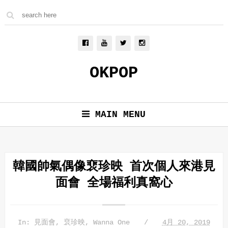
OKPOP
MAIN MENU
韓國帥氣偶像裵珍映 首次個人來港見
面會 全場福利真窩心
In:
見面會
,
裵珍映
,
Wanna One
4月 20, 2019