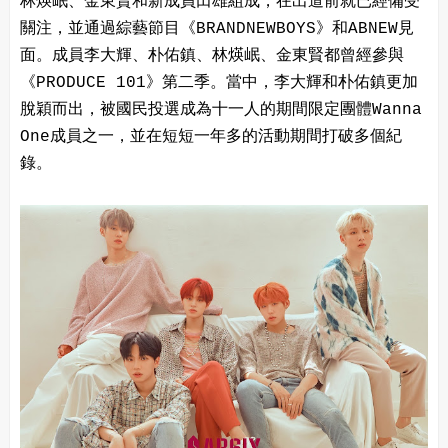
林煐岷、金東賢和新成員田雄組成，在出道前就已經備受
關注，並通過綜藝節目《BRANDNEWBOYS》和ABNEW見
面。成員李大輝、朴佑鎮、林煐岷、金東賢都曾經參與
《PRODUCE 101》第二季。當中，李大輝和朴佑鎮更加
脫穎而出，被國民投選成為十一人的期間限定團體Wanna
One成員之一，並在短短一年多的活動期間打破多個紀
錄。