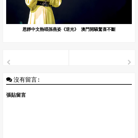
恩靜中文熱唱孫燕姿《逆光》 澳門開騷驚喜不斷
沒有留言:
張貼留言