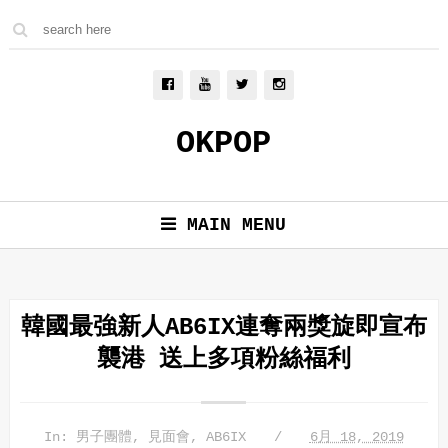
OKPOP
MAIN MENU
韓國最強新人AB6IX連奪兩獎旋即宣布
襲港 送上多項粉絲福利
In:
男子團體
,
見面會
,
AB6IX
6月 18, 2019