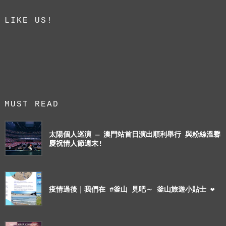
LIKE US!
MUST READ
太陽個人巡演 — 澳門站首日演出順利舉行 與粉絲溫馨
慶祝情人節週末!
疫情過後｜我們在 #釜山 見吧～ 釜山旅遊小貼士 ❤