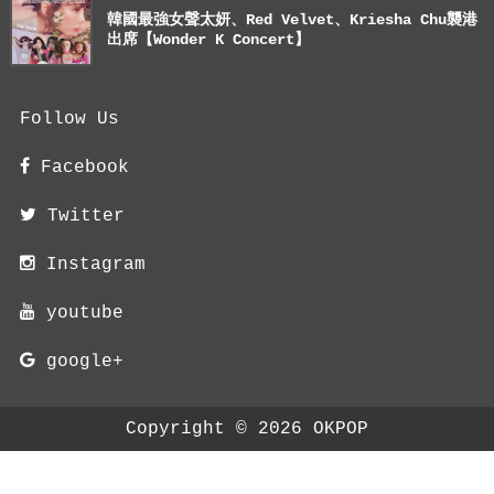
韓國最強女聲太妍、Red Velvet、Kriesha Chu襲港
出席【Wonder K Concert】
Follow Us
Facebook
Twitter
Instagram
youtube
google+
Copyright ©
2026
OKPOP