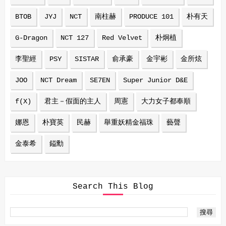
BTOB
JYJ
NCT
南柱赫
PRODUCE 101
朴有天
G-Dragon
NCT 127
Red Velvet
朴炯植
李聖經
PSY
SISTAR
俞承豪
金宇彬
金所炫
JOO
NCT Dream
SE7EN
Super Junior D&E
f(X)
君主－假面的主人
周憲
大力女子都奉順
娜恩
朴寶英
民赫
舉重妖精金福珠
藝聲
金泰希
鎰勳
Search This Blog