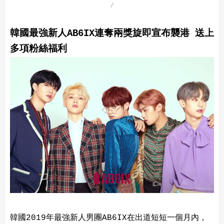
韓國最強新人AB6IX連奪兩獎旋即宣布襲港 送上
多項粉絲福利
韓國2019年最強新人男團AB6IX在出道短短一個月內，