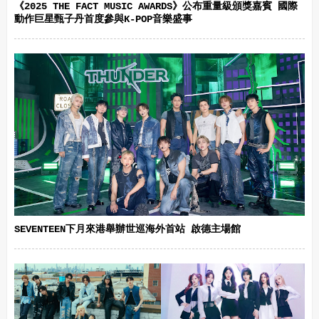
《2025 THE FACT MUSIC AWARDS》公布重量級頒獎嘉賓 國際
動作巨星甄子丹首度參與K-POP音樂盛事
SEVENTEEN下月來港舉辦世巡海外首站 啟德主場館