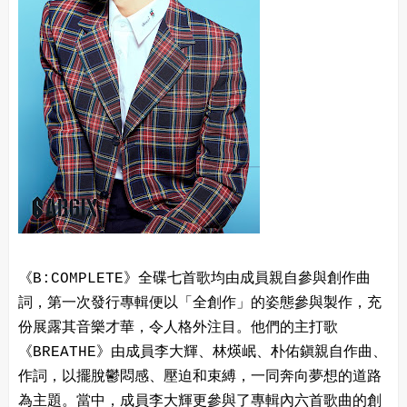
《B:COMPLETE》全碟七首歌均由成員親自參與創作曲
詞，第一次發行專輯便以「全創作」的姿態參與製作，充
份展露其音樂才華，令人格外注目。他們的主打歌
《BREATHE》由成員李大輝、林煐岷、朴佑鎭親自作曲、
作詞，以擺脫鬱悶感、壓迫和束縛，一同奔向夢想的道路
為主題。當中，成員李大輝更參與了專輯內六首歌曲的創