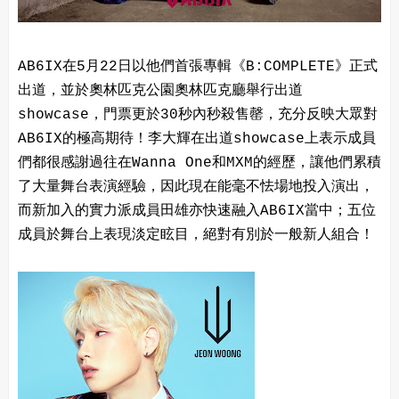
AB6IX在5月22日以他們首張專輯《B:COMPLETE》正式
出道，並於奧林匹克公園奧林匹克廳舉行出道
showcase，門票更於30秒內秒殺售罄，充分反映大眾對
AB6IX的極高期待！李大輝在出道showcase上表示成員
們都很感謝過往在Wanna One和MXM的經歷，讓他們累積
了大量舞台表演經驗，因此現在能毫不怯場地投入演出，
而新加入的實力派成員田雄亦快速融入AB6IX當中；五位
成員於舞台上表現淡定眩目，絕對有別於一般新人組合！