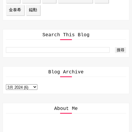
金泰希
鎰勳
Search This Blog
Blog Archive
About Me