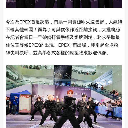
今次為EPEX首度訪港，門票一開賣旋即火速售罄，人氣絕
不輸其他韓團！而為了可與偶像作近距離接觸，大批粉絲
在記者會當日一早帶備打氣手幅及燈牌到場，務求爭取最
佳位置等候EPEX的出現。EPEX 甫出場，即引起全場粉
絲尖叫歡呼，並高舉各式各樣的應援物來歡迎偶像。