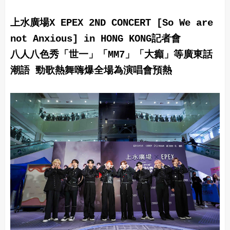
上水廣場X EPEX 2ND CONCERT [So We are
not Anxious] in HONG KONG記者會
八人八色秀「世一」「MM7」「大癲」等廣東話
潮語 勁歌熱舞嗨爆全場為演唱會預熱