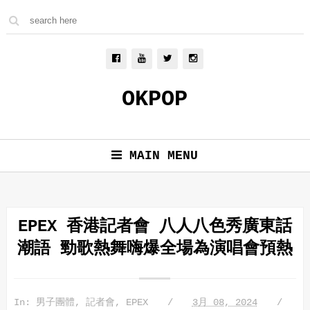
OKPOP
MAIN MENU
EPEX 香港記者會 八人八色秀廣東話
潮語 勁歌熱舞嗨爆全場為演唱會預熱
In:
男子團體
,
記者會
,
EPEX
3月 08, 2024