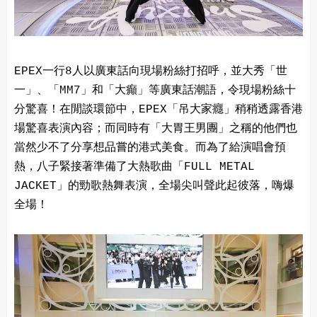
EPEX一行8人以廣東話向現場粉絲打招呼，並大秀「世
一」、「MM7」和「大癲」等廣東話潮語，令現場粉絲十
分驚喜！在閒談環節中，EPEX「吊大家癮」稍稍透露香港
場驚喜表演內容；而同時有「大胃王男團」之稱的他們也
當然少不了分享想品嘗的港式美食。而為了給演唱會預
熱，八子緊接著準備了大熱歌曲「FULL METAL
JACKET」的勁歌熱舞表演，全場尖叫聲此起彼落，嗨爆
全場！