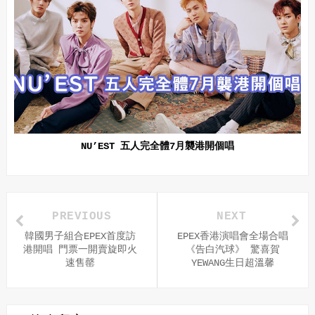
NU’EST 五人完全體7月襲港開個唱
PREVIOUS
NEXT
韓國男子組合EPEX首度訪
EPEX香港演唱會全場合唱
港開唱 門票一開賣旋即火
《告白汽球》 驚喜賀
速售罄
YEWANG生日超溫馨