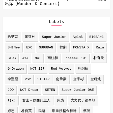
出席【Wonder K Concert】
Labels
哈芝麻
黃致列
Super Junior
Apink
BIGBANG
SHINee
EXO
GU9UDAN
韓劇
MONSTA X
Rain
BTOB
JYJ
NCT
南柱赫
PRODUCE 101
朴有天
G-Dragon
NCT 127
Red Velvet
朴炯植
李聖經
PSY
SISTAR
俞承豪
金宇彬
金所炫
JOO
NCT Dream
SE7EN
Super Junior D&E
f(X)
君主－假面的主人
周憲
大力女子都奉順
娜恩
朴寶英
民赫
舉重妖精金福珠
藝聲