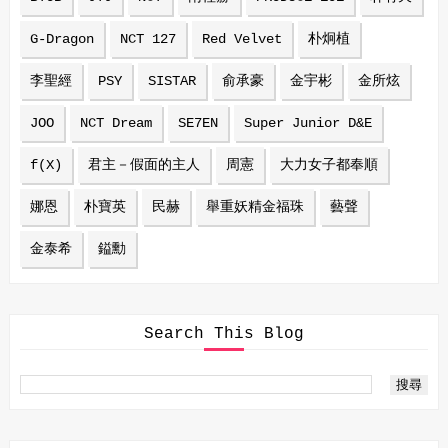
G-Dragon
NCT 127
Red Velvet
朴炯植
李聖經
PSY
SISTAR
俞承豪
金宇彬
金所炫
JOO
NCT Dream
SE7EN
Super Junior D&E
f(X)
君主－假面的主人
周憲
大力女子都奉順
娜恩
朴寶英
民赫
舉重妖精金福珠
藝聲
金泰希
鎰勳
Search This Blog