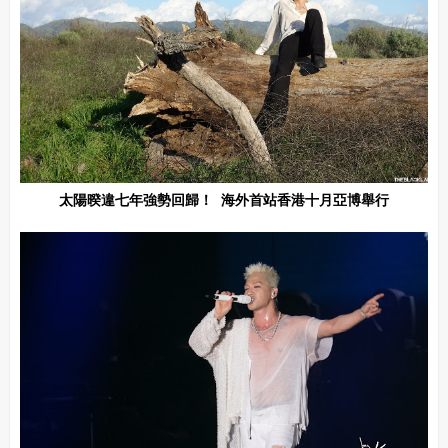
太陽暌違七年強勢回歸！ 海外首站香港十月亞博舉行