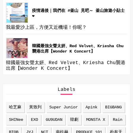
疫情過後｜我們在 #釜山 見吧～ 釜山旅遊小貼士
❤
我最愛沙上區，方便又近機場！你呢？
韓國最強女聲太妍、Red Velvet、Kriesha Chu
襲港出席【Wonder K Concert】
韓國最強女聲太妍、Red Velvet、Kriesha Chu襲港
出席【Wonder K Concert】
Labels
哈芝麻
黃致列
Super Junior
Apink
BIGBANG
SHINee
EXO
GU9UDAN
韓劇
MONSTA X
Rain
BTOB
JYJ
NCT
南柱赫
PRODUCE 101
朴有天