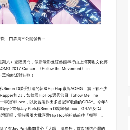
狂歡！門票周三公開發售～
星期六
）
登陸澳門
，
假
新濠影匯綜藝館舉行由上海英馳文化傳
AOMG 2017 Concert
Follow the Movement
in
《
》
一眾粉絲派對狂歡
！
Simon D
Hip Hop
AOMG
和
聯手打造的韓國
廠牌
，
旗下有不少
Rapper
DJ
HipHop
Show Me The
和
，
如韓國
選秀節目《
Loco
G
RAY
3
一季冠軍
，
以及曾製作出多首冠軍歌曲的
。今年
MG
Jay Park
Simon D
Loco
GRAY
DJ
兩位首領
和
就率領
、
及
Hip Hop
台灣開唱，當時吸引大批喜愛
的粉絲前往「朝聖」。
Jay Park
除了有
撕開背心「大騷」肌肉外，首次到訪台灣的