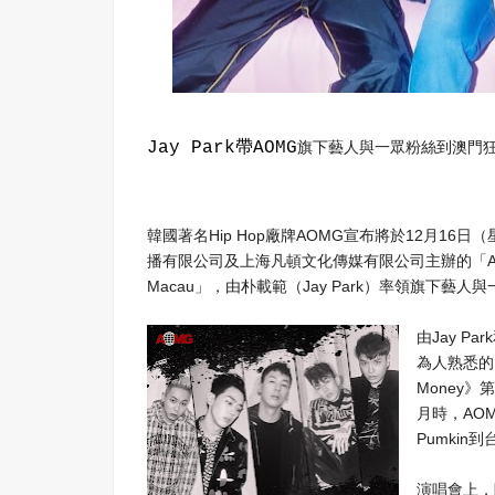
Jay Park帶AOMG
旗下藝人與一眾粉絲到澳門
Hip Hop
AOMG
12
16
韓國著名
廠牌
宣布將於
月
日
（
播有限公司及上海凡頓文化傳
媒有限公司主辦的「
Macau
Jay Park
」
，
由朴載範
（
）
率領旗下藝人與
Jay Park
由
為人熟悉的
Money
》第
AO
月時，
P
umkin
到
演唱會上，