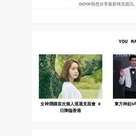
OKPOP與您分享最新韓流資
YOU M
女神潤娥首次個人巡迴見面會 8
東方神起5
日降臨香港