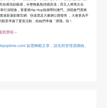
充份展現綜藝感，令整晚氣氛持續高漲；而五人將再次合
Hip Hop
月舉行演唱會，誓要將
熱潮帶到澳門。演唱會門票將
透過新濠影匯官網、
快達票及大麥網公開發售
，大會更為手
的觀眾準備了驚喜活動，粉絲們準備「撲
飛」啦！
備買票啦～
 okpoptime.com/ 如需轉載文章，請先與管理員聯絡。