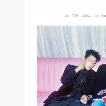
In:
活動
,
AOMG
,
Jay Pa