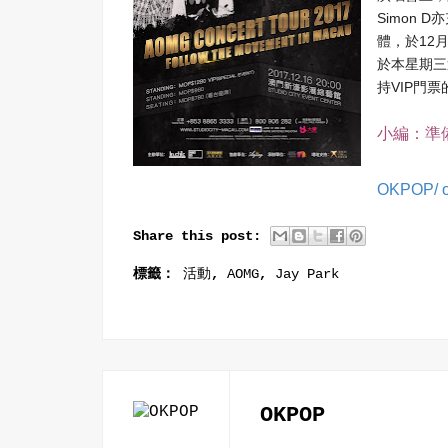
Simon D
亦
12
體，於
於本星期三
VIP
持
門票
小編：準
OKPOP/
Share this post:
標籤：
活動
,
AOMG
,
Jay Park
OKPOP