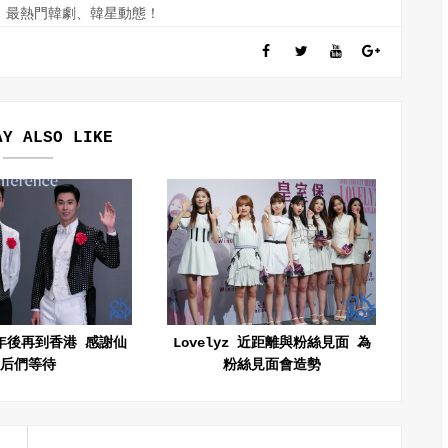
訊、最熱門韓劇、韓星動態！
AY ALSO LIKE
年後再到香港 感謝仙
Lovelyz 近距離與粉絲見面 為
后們等待
粉絲見面會造勢