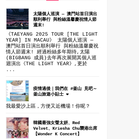
太陽個人巡演 — 澳門站首日演出
順利舉行 與粉絲溫馨慶祝情人節
週末!
《TAEYANG 2025 TOUR [THE LIGHT
YEAR] IN MACAU》 太陽個人巡演 —
澳門站首日演出順利舉行 與粉絲溫馨慶祝
情人節週末! 經過粉絲多年期待,太陽
(BIGBANG 成員)去年再次展開其個人巡
迴演出《THE LIGHT YEAR》,更於
...
疫情過後｜我們在 #釜山 見吧～
釜山旅遊小貼士 ❤
我最愛沙上區，方便又近機場！你呢？
韓國最強女聲太妍、Red
Velvet、Kriesha Chu襲港出席
【Wonder K Concert】