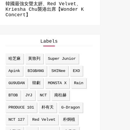
韓國最強女聲太妍、Red Velvet、
Kriesha Chu襲港出席【Wonder K
Concert】
Labels
哈芝麻
黃致列
Super Junior
Apink
BIGBANG
SHINee
EXO
GU9UDAN
韓劇
MONSTA X
Rain
BTOB
JYJ
NCT
南柱赫
PRODUCE 101
朴有天
G-Dragon
NCT 127
Red Velvet
朴炯植